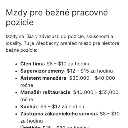
Mzdy pre bežné pracovné
pozície
Mzdy sa líšia v závislosti od pozície, skúseností a
lokality. Tu je všeobecný prehľad miezd pre niektoré
bežné pozície:
Člen tímu
: $8 – $10 za hodinu
Supervízor zmeny
: $12 – $15 za hodinu
Asistent manažéra
: $30,000 – $40,000
ročne
Manažér reštaurácie
: $40,000 – $55,000
ročne
Kuchár
: $9 – $12 za hodinu
Zástupca zákazníckeho servisu
: $8 – $10
za hodinu
Údržbár
: $15 – $20 za hodinu