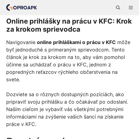
Skip
ME
to
content
Online prihlášky na prácu v KFC: Krok
za krokom sprievodca
Navigovanie
online prihláškami o prácu v KFC
môže
byť jednoduché s primeraným sprievodcom. Tento
článok je krok za krokom na to, aby vám pomohol
účinne sa uchádzať o prácu v KFC, jednom z
popredných reťazcov rýchleho občerstvenia na
svete.
Dozviete sa o rôznych dostupných pozíciách, ako
pripraviť svoju prihlášku a čo očakávať po odoslaní.
Naším cieľom je vybaviť vás všetkými potrebnými
informáciami na zvýšenie vašich šancí na získanie
práce v KFC.