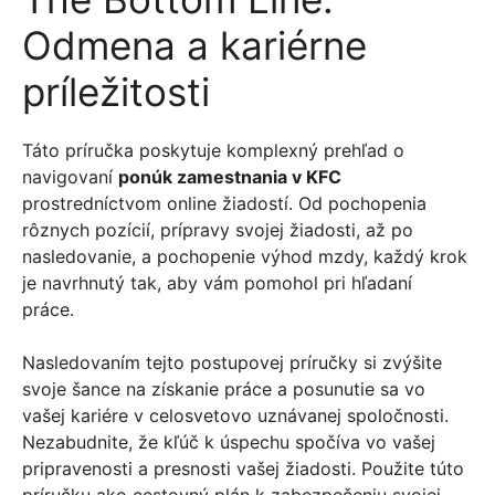
Odmena a kariérne
príležitosti
Táto príručka poskytuje komplexný prehľad o
navigovaní
ponúk zamestnania v KFC
prostredníctvom online žiadostí. Od pochopenia
rôznych pozícií, prípravy svojej žiadosti, až po
nasledovanie, a pochopenie výhod mzdy, každý krok
je navrhnutý tak, aby vám pomohol pri hľadaní
práce.
Nasledovaním tejto postupovej príručky si zvýšite
svoje šance na získanie práce a posunutie sa vo
vašej kariére v celosvetovo uznávanej spoločnosti.
Nezabudnite, že kľúč k úspechu spočíva vo vašej
pripravenosti a presnosti vašej žiadosti. Použite túto
príručku ako cestovný plán k zabezpečeniu svojej