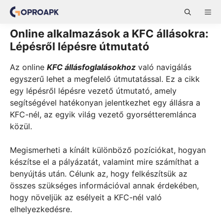
Skip
ME
to
content
Online alkalmazások a KFC állásokra:
Lépésről lépésre útmutató
Az online
KFC állásfoglalásokhoz
való navigálás
egyszerű lehet a megfelelő útmutatással. Ez a cikk
egy lépésről lépésre vezető útmutató, amely
segítségével hatékonyan jelentkezhet egy állásra a
KFC-nél, az egyik világ vezető gyorsétteremlánca
közül.
Megismerheti a kínált különböző pozíciókat, hogyan
készítse el a pályázatát, valamint mire számíthat a
benyújtás után. Célunk az, hogy felkészítsük az
összes szükséges információval annak érdekében,
hogy növeljük az esélyeit a KFC-nél való
elhelyezkedésre.