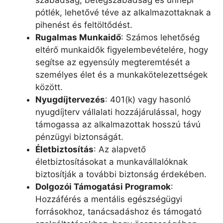
szabadság, betegszabadság és ünnepi
pótlék, lehetővé téve az alkalmazottaknak a
pihenést és feltöltődést.
Rugalmas Munkaidő
: Számos lehetőség
eltérő munkaidők figyelembevételére, hogy
segítse az egyensúly megteremtését a
személyes élet és a munkakötelezettségek
között.
Nyugdíjtervezés
: 401(k) vagy hasonló
nyugdíjterv vállalati hozzájárulással, hogy
támogassa az alkalmazottak hosszú távú
pénzügyi biztonságát.
Életbiztosítás
: Az alapvető
életbiztosításokat a munkavállalóknak
biztosítják a további biztonság érdekében.
Dolgozói Támogatási Programok
:
Hozzáférés a mentális egészségügyi
forrásokhoz, tanácsadáshoz és támogató