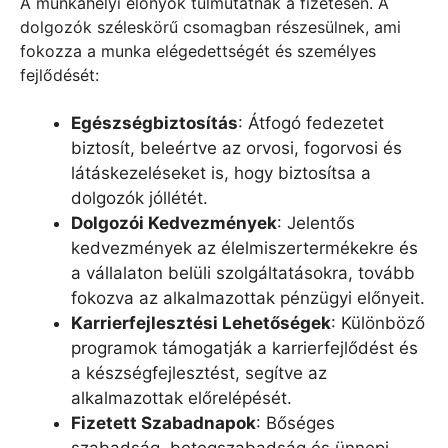
A munkahelyi előnyök túlmutatnak a fizetésen. A
dolgozók széleskörű csomagban részesülnek, ami
fokozza a munka elégedettségét és személyes
fejlődését:
Egészségbiztosítás
: Átfogó fedezetet
biztosít, beleértve az orvosi, fogorvosi és
látáskezeléseket is, hogy biztosítsa a
dolgozók jóllétét.
Dolgozói Kedvezmények
: Jelentős
kedvezmények az élelmiszertermékekre és
a vállalaton belüli szolgáltatásokra, tovább
fokozva az alkalmazottak pénzügyi előnyeit.
Karrierfejlesztési Lehetőségek
: Különböző
programok támogatják a karrierfejlődést és
a készségfejlesztést, segítve az
alkalmazottak előrelépését.
Fizetett Szabadnapok
: Bőséges