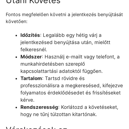
Utáni Követés
Fontos megfelelően követni a jelentkezés benyújtását
követően:
Időzítés
: Legalább egy hétig várj a
jelentkezésed benyújtása után, mielőtt
felkeresnél.
Módszer
: Használj e-mailt vagy telefont, a
munkahirdetésben szereplő
kapcsolattartási adatoktól függően.
Tartalom
: Tartsd rövidre és
professzionálisra a megkeresésed, kifejezve
folyamatos érdeklődésedet és frissítéseket
kérve.
Rendszeresség
: Korlátozd a követéseket,
hogy ne tűnj túlzottan kitartónak.