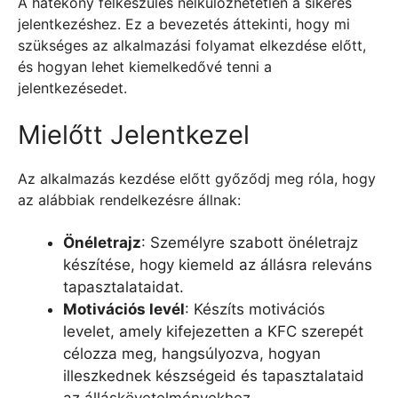
A hatékony felkészülés nélkülözhetetlen a sikeres
jelentkezéshez. Ez a bevezetés áttekinti, hogy mi
szükséges az alkalmazási folyamat elkezdése előtt,
és hogyan lehet kiemelkedővé tenni a
jelentkezésedet.
Mielőtt Jelentkezel
Az alkalmazás kezdése előtt győződj meg róla, hogy
az alábbiak rendelkezésre állnak:
Önéletrajz
: Személyre szabott önéletrajz
készítése, hogy kiemeld az állásra releváns
tapasztalataidat.
Motivációs levél
: Készíts motivációs
levelet, amely kifejezetten a KFC szerepét
célozza meg, hangsúlyozva, hogyan
illeszkednek készségeid és tapasztalataid
az álláskövetelményekhez.