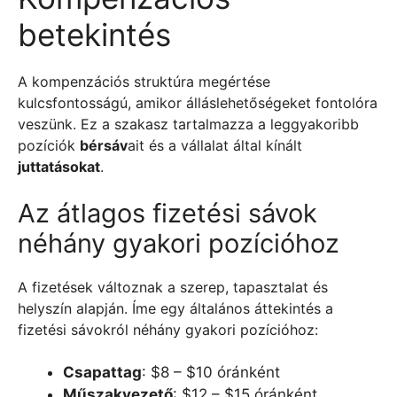
betekintés
A kompenzációs struktúra megértése
kulcsfontosságú, amikor álláslehetőségeket fontolóra
veszünk. Ez a szakasz tartalmazza a leggyakoribb
pozíciók
bérsáv
ait és a vállalat által kínált
juttatásokat
.
Az átlagos fizetési sávok
néhány gyakori pozícióhoz
A fizetések változnak a szerep, tapasztalat és
helyszín alapján. Íme egy általános áttekintés a
fizetési sávokról néhány gyakori pozícióhoz:
Csapattag
: $8 – $10 óránként
Műszakvezető
: $12 – $15 óránként