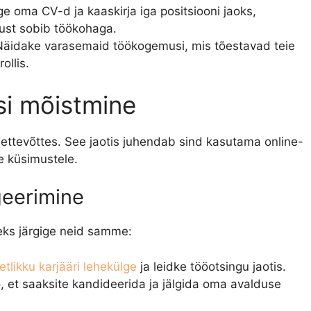
e oma CV-d ja kaaskirja iga positsiooni jaoks,
aust sobib töökohaga.
Näidake varasemaid töökogemusi, mis tõestavad teie
ollis.
si mõistmine
 ettevõttes. See jaotis juhendab sind kasutama online-
le küsimustele.
geerimine
seks järgige neid samme:
tlikku karjääri lehekülge
ja leidke tööotsingu jaotis.
o, et saaksite kandideerida ja jälgida oma avalduse