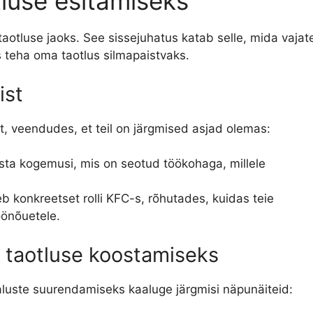
tluse esitamiseks
taotluse jaoks. See sissejuhatus katab selle, mida vajat
s teha oma taotlus silmapaistvaks.
ist
lt, veendudes, et teil on järgmised asjad olemas:
sta kogemusi, mis on seotud töökohaga, millele
leb konkreetset rolli KFC-s, rõhutades, kuidas teie
önõuetele.
 taotluse koostamiseks
uste suurendamiseks kaaluge järgmisi näpunäiteid: