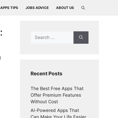
APPS TIPS
JOBS ADVICE
ABOUT US
:
Search
for:
l
Recent Posts
The Best Free Apps That
Offer Premium Features
Without Cost
Al-Powered Apps That
Can Make Your Life Easier