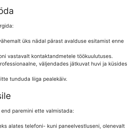
ööda
rgida:
vähemalt üks nädal pärast avalduse esitamist enne
foni vastavalt kontaktandmetele töökuulutuses.
professionaalne, väljendades jätkuvat huvi ja küsides
 mitte tunduda liiga pealekäiv.
ile
 end paremini ette valmistada:
eks alates telefoni- kuni paneelvestluseni, olenevalt