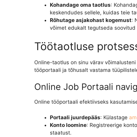
Kohandage oma taotlus
: Kohandag
keskendudes sellele, kuidas teie t
Rõhutage asjakohast kogemust
: 
võimet edukalt tegutseda soovitud r
Töötaotluse protses
Online-taotlus on sinu värav võimalusteni
tööportaali ja tõhusalt vastama tüüpiliste
Online Job Portaali navi
Online tööportaali efektiivseks kasutami
Portaali juurdepääs
: Külastage
ame
Konto loomine
: Registreerige kont
staatust.