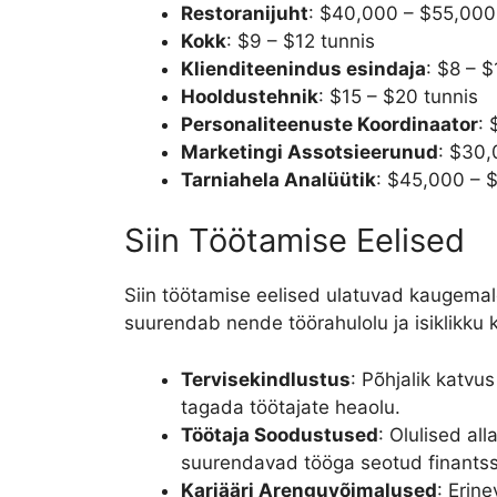
Restoranijuht
: $40,000 – $55,000
Kokk
: $9 – $12 tunnis
Klienditeenindus esindaja
: $8 – $
Hooldustehnik
: $15 – $20 tunnis
Personaliteenuste Koordinaator
:
Marketingi Assotsieerunud
: $30
Tarniahela Analüütik
: $45,000 – 
Siin Töötamise Eelised
Siin töötamise eelised ulatuvad kaugemale
suurendab nende töörahulolu ja isiklikku 
Tervisekindlustus
: Põhjalik katvu
tagada töötajate heaolu.
Töötaja Soodustused
: Olulised al
suurendavad tööga seotud finantss
Karjääri Arenguvõimalused
: Erin