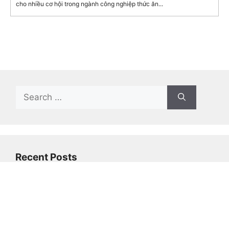
cho nhiều cơ hội trong ngành công nghiệp thức ăn...
Search
for:
Recent Posts
The Best Free Apps That Offer Premium
Features Without Cost
Al-Powered Apps That Can Make Your Life
Easier