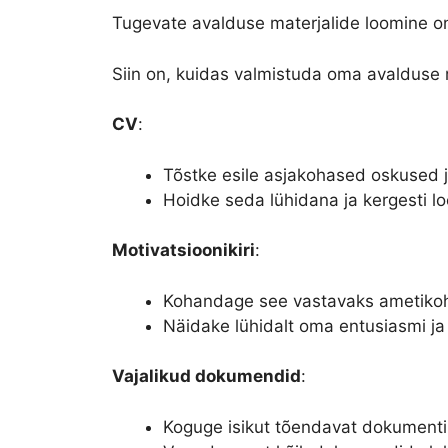
Tugevate avalduse materjalide loomine on 
Siin on, kuidas valmistuda oma avalduse 
CV
:
Tõstke esile asjakohased oskused
Hoidke seda lühidana ja kergesti l
Motivatsioonikiri
:
Kohandage see vastavaks ametikoha
Näidake lühidalt oma entusiasmi ja k
Vajalikud dokumendid
:
Koguge isikut tõendavat dokumenti,