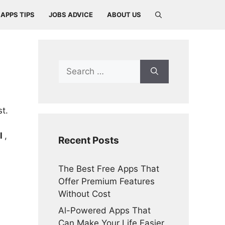
APPS TIPS
JOBS ADVICE
ABOUT US
Search
for:
t.
l
,
Recent Posts
The Best Free Apps That
Offer Premium Features
Without Cost
Al-Powered Apps That
Can Make Your Life Easier