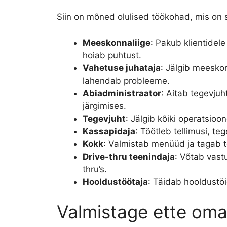
Siin on mõned olulised töökohad, mis on 
Meeskonnaliige
: Pakub klientidel
hoiab puhtust.
Vahetuse juhataja
: Jälgib meesko
lahendab probleeme.
Abiadministraator
: Aitab tegevjuh
järgimises.
Tegevjuht
: Jälgib kõiki operatsioon
Kassapidaja
: Töötleb tellimusi, t
Kokk
: Valmistab menüüd ja tagab t
Drive-thru teenindaja
: Võtab vast
thru’s.
Hooldustöötaja
: Täidab hooldustö
Valmistage ette oma