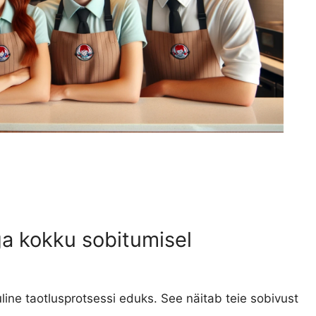
ga kokku sobitumisel
ine taotlusprotsessi eduks. See näitab teie sobivust