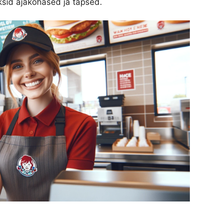
sid ajakohased ja täpsed.