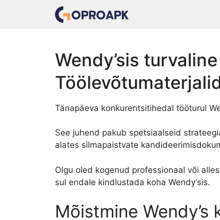
Skip
to
content
Wendy’sis turvalin
Töölevõtumaterjali
Tänapäeva konkurentsitihedal tööturul We
See juhend pakub spetsiaalseid strateeg
alates silmapaistvate kandideerimisdokum
Olgu oled kogenud professionaal või all
sul endale kindlustada koha Wendy’sis.
Mõistmine Wendy’s k