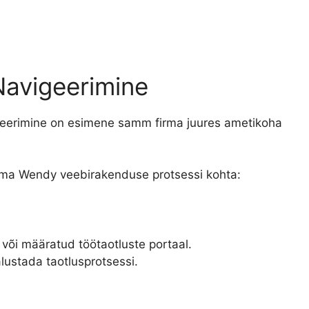
Navigeerimine
eerimine on esimene samm firma juures ametikoha
adma Wendy veebirakenduse protsessi kohta:
või määratud töötaotluste portaal.
 alustada taotlusprotsessi.