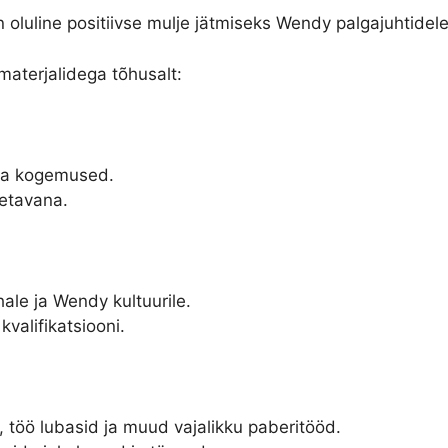
oluline positiivse mulje jätmiseks Wendy palgajuhtidele
materjalidega tõhusalt:
 ja kogemused.
oetavana.
le ja Wendy kultuurile.
valifikatsiooni.
 töö lubasid ja muud vajalikku paberitööd.