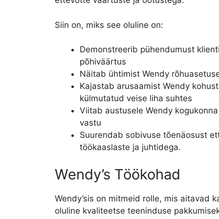
ettevõtte väärtuste ja ootustega.
Siin on, miks see oluline on:
Demonstreerib pühendumust klienti
põhiväärtus
Näitab ühtimist Wendy rõhuasetus
Kajastab arusaamist Wendy kohustus
külmutatud veise liha suhtes
Viitab austusele Wendy kogukonna 
vastu
Suurendab sobivuse tõenäosust ette
töökaaslaste ja juhtidega.
Wendy’s Töökohad
Wendy’sis on mitmeid rolle, mis aitavad k
oluline kvaliteetse teeninduse pakkumiseks