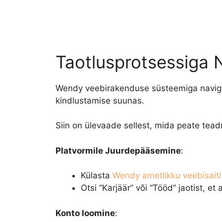
Taotlusprotsessiga 
Wendy veebirakenduse süsteemiga navig
kindlustamise suunas.
Siin on ülevaade sellest, mida peate te
Platvormile Juurdepääsemine
:
Külasta
Wendy ametlikku veebisaiti
Otsi “Karjäär” või “Tööd” jaotist, et
Konto loomine
: