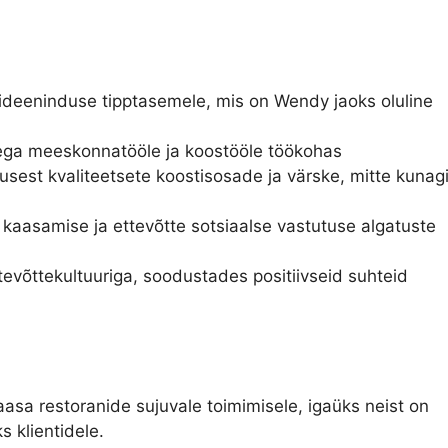
deeninduse tipptasemele, mis on Wendy jaoks oluline
ega meeskonnatööle ja koostööle töökohas
est kvaliteetsete koostisosade ja värske, mitte kunag
kaasamise ja ettevõtte sotsiaalse vastutuse algatuste
võttekultuuriga, soodustades positiivseid suhteid
aasa restoranide sujuvale toimimisele, igaüks neist on
 klientidele.