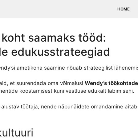
HOME
e koht saamaks tööd:
de edukusstrateegiad
ndy’si ametikoha saamine nõuab strateegilist lähenemis
iaid, et suurendada oma võimalusi
Wendy’s töökohtade
entide koostamisest kuni vestluse edukalt läbimiseni.
es alustav töötaja, nende näpunäidete omandamine aitab
ultuuri