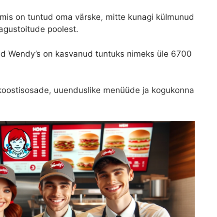
, mis on tuntud oma värske, mitte kunagi külmunud
magustoitude poolest.
ud Wendy’s on kasvanud tuntuks nimeks üle 6700
 koostisosade, uuenduslike menüüde ja kogukonna