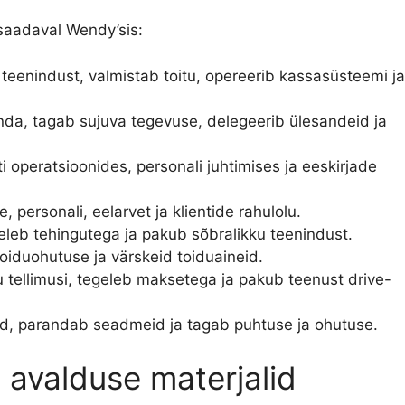
saadaval Wendy’sis:
e teenindust, valmistab toitu, opereerib kassasüsteemi ja
nda, tagab sujuva tegevuse, delegeerib ülesandeid ja
ti operatsioonides, personali juhtimises ja eeskirjade
e, personali, eelarvet ja klientide rahulolu.
egeleb tehingutega ja pakub sõbralikku teenindust.
oiduohutuse ja värskeid toiduaineid.
u tellimusi, tegeleb maksetega ja pakub teenust drive-
id, parandab seadmeid ja tagab puhtuse ja ohutuse.
 avalduse materjalid