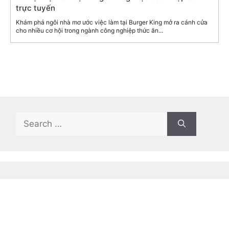
trực tuyến
Khám phá ngôi nhà mơ ước việc làm tại Burger King mở ra cánh cửa
cho nhiều cơ hội trong ngành công nghiệp thức ăn...
Search
for:
Recent Posts
The Best Free Apps That Offer Premium
Features Without Cost