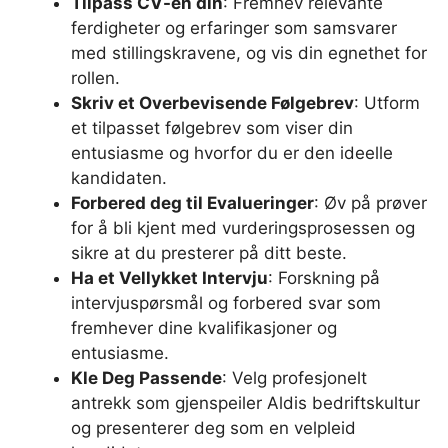
Tilpass CV-en din
: Fremhev relevante
ferdigheter og erfaringer som samsvarer
med stillingskravene, og vis din egnethet for
rollen.
Skriv et Overbevisende Følgebrev
: Utform
et tilpasset følgebrev som viser din
entusiasme og hvorfor du er den ideelle
kandidaten.
Forbered deg til Evalueringer
: Øv på prøver
for å bli kjent med vurderingsprosessen og
sikre at du presterer på ditt beste.
Ha et Vellykket Intervju
: Forskning på
intervjuspørsmål og forbered svar som
fremhever dine kvalifikasjoner og
entusiasme.
Kle Deg Passende
: Velg profesjonelt
antrekk som gjenspeiler Aldis bedriftskultur
og presenterer deg som en velpleid