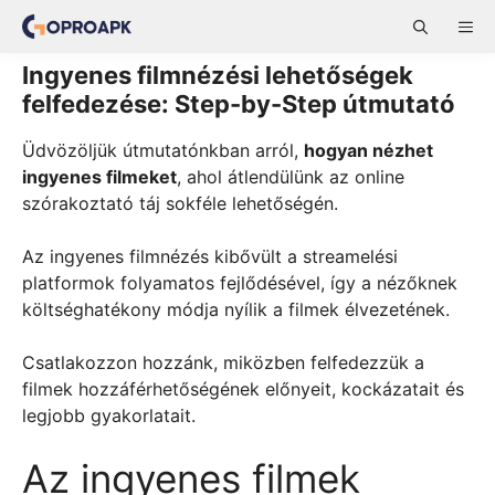
Skip
ME
to
content
Ingyenes filmnézési lehetőségek
felfedezése: Step-by-Step útmutató
Üdvözöljük útmutatónkban arról,
hogyan nézhet
ingyenes filmeket
, ahol átlendülünk az online
szórakoztató táj sokféle lehetőségén.
Az ingyenes filmnézés kibővült a streamelési
platformok folyamatos fejlődésével, így a nézőknek
költséghatékony módja nyílik a filmek élvezetének.
Csatlakozzon hozzánk, miközben felfedezzük a
filmek hozzáférhetőségének előnyeit, kockázatait és
legjobb gyakorlatait.
Az ingyenes filmek