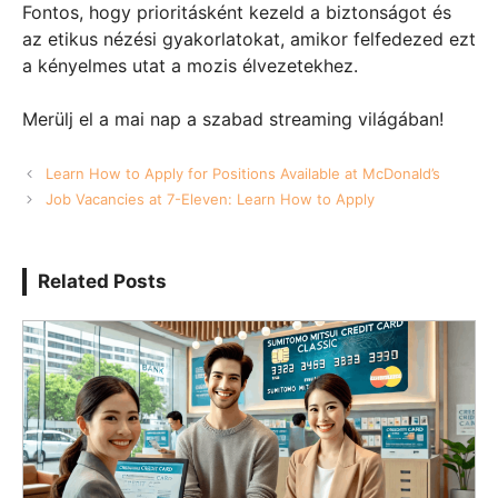
Fontos, hogy prioritásként kezeld a biztonságot és
az etikus nézési gyakorlatokat, amikor felfedezed ezt
a kényelmes utat a mozis élvezetekhez.
Merülj el a mai nap a szabad streaming világában!
Learn How to Apply for Positions Available at McDonald’s
Job Vacancies at 7-Eleven: Learn How to Apply
Related Posts