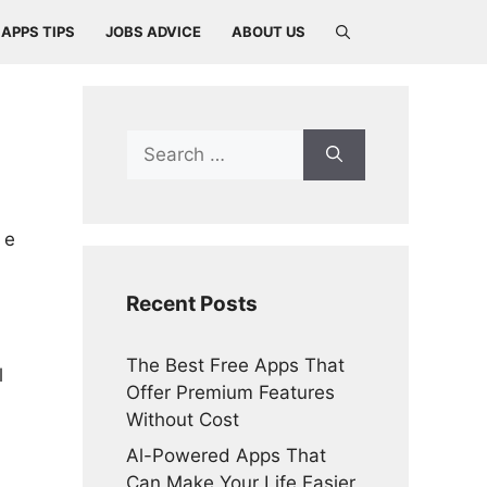
APPS TIPS
JOBS ADVICE
ABOUT US
Search
for:
 e
Recent Posts
The Best Free Apps That
l
Offer Premium Features
Without Cost
Al-Powered Apps That
Can Make Your Life Easier