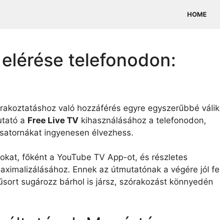
HOME
 elérése telefonodon:
rakoztatáshoz való hozzáférés egyre egyszerűbbé válik
utató a
Free Live TV
kihasználásához a telefonodon,
csatornákat ingyenesen élvezhess.
sokat, főként a YouTube TV App-ot, és részletes
ximalizálásához. Ennek az útmutatónak a végére jól fe
 műsort sugározz bárhol is jársz, szórakozást könnyedén