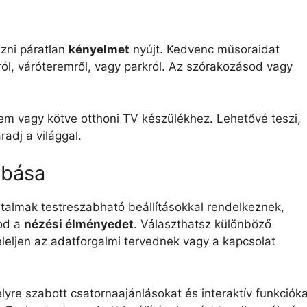
zni páratlan
kényelmet
nyújt. Kedvenc műsoraidat
ól, váróteremről, vagy parkról. Az szórakozásod vagy
nem vagy kötve otthoni TV készülékhez. Lehetővé teszi,
adj a világgal.
abása
rtalmak testreszabható beállításokkal rendelkeznek,
od a
nézési élményedet
. Választhatsz különböző
leljen az adatforgalmi tervednek vagy a kapcsolat
lyre szabott csatornaajánlásokat és interaktív funkcióka