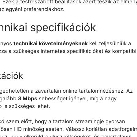
. Ezek a testreszabott beállítások azért teszik az élmén
az egyéni preferenciákhoz.
nikai specifikációk
onyos
technikai követelményeknek
kell teljesülniük a
za a szükséges internetes specifikációkat és kompatibil
kációk
ngedhetetlen a zavartalan online tartalomnézéshez. Az
legalább
3 Mbps
sebességet igényel, míg a nagy
 is szükséges lehet.
sd szem előtt, hogy a tartalom streamingje gyorsan
nösen HD minőség esetén. Válassz korlátlan adatforgal
oz, hogy elkerüld a pluszköltségeket, és zavartalanul