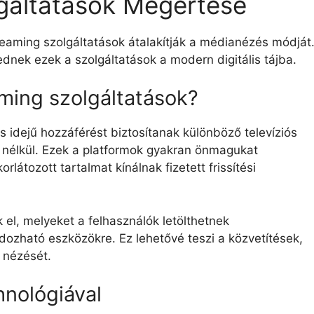
gáltatások Megértése
reaming szolgáltatások átalakítják a médianézés módját
dnek ezek a szolgáltatások a modern digitális tájba.
ming szolgáltatások?
s idejű hozzáférést biztosítanak különböző televíziós
 nélkül. Ezek a platformok gyakran önmagukat
látozott tartalmat kínálnak fizetett frissítési
el, melyeket a felhasználók letölthetnek
dozható eszközökre. Ez lehetővé teszi a közvetítések,
 nézését.
hnológiával