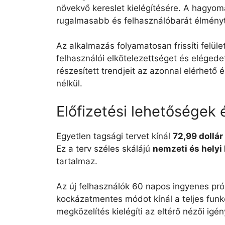
növekvő kereslet kielégítésére. A hagyom
rugalmasabb és felhasználóbarát élményt
Az alkalmazás folyamatosan frissíti felül
felhasználói elkötelezettséget és eléged
részesített trendjeit az azonnal elérhető
nélkül.
Előfizetési lehetőségek 
Egyetlen tagsági tervet kínál
72,99 dollár
Ez a terv széles skálájú
nemzeti és helyi
tartalmaz.
Az új felhasználók 60 napos ingyenes pró
kockázatmentes módot kínál a teljes fun
megközelítés kielégíti az eltérő nézői igé