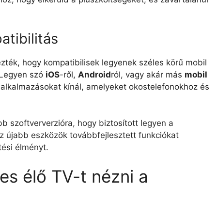
tibilitás
ezték, hogy kompatibilisek legyenek széles körű mobil
 Legyen szó
iOS
-ről,
Android
ról, vagy akár más
mobil
n alkalmazásokat kínál, amelyeket okostelefonokhoz és
bb szoftververzióra, hogy biztosított legyen a
az újabb eszközök továbbfejlesztett funkciókat
tési élményt.
es élő TV-t nézni a