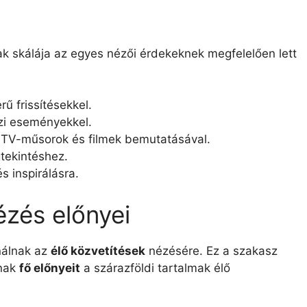
k skálája az egyes nézői érdekeknek megfelelően lett
ű frissítésekkel.
zi eseményekkel.
 TV-műsorok és filmek bemutatásával.
tekintéshez.
s inspirálásra.
ézés előnyei
nálnak az
élő közvetítések
nézésére. Ez a szakasz
ának
fő előnyeit
a szárazföldi tartalmak élő