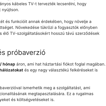
ányos kábeles TV-t tervezték lecserélni, hogy
 nyújtson.
etét és funkcióit annak érdekében, hogy növelje a
ettséget. Növekedése tükrözi a fogyasztók előnyben
 és élő TV-szolgáltatásokért hosszú távú szerződések
és próbaverzió
 / hónap
áron, ami hat háztartási fiókot foglal magában.
 hálózatokat
és egy nagy választékú felkéréseket is
baverzióval ismerhetik meg a szolgáltatást, ami
kcionalitásának megtapasztalására. Ez a rugalmas
nyeket és költségvetéseket is.