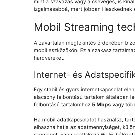
mint a szavazás vagy a csevegés, is kínál
izgalmasabbá, mert jobban illeszkednek 
Mobil Streaming tech
A zavartalan megtekintés érdekében biz
mobil eszközökön. Ez a szakasz tartalmaz
hardvereket.
Internet- és Adatspecifi
Egy stabil és gyors internetkapcsolat ele
alacsony felbontású tartalom általában 
felbontású tartalomhoz
5 Mbps
vagy több
Ha mobil adatkapcsolatot használsz, tart
elhasználhatja az adatmennyiséget, külö
csomagot, vagy csatlakozz Wi-Fi-hálózath