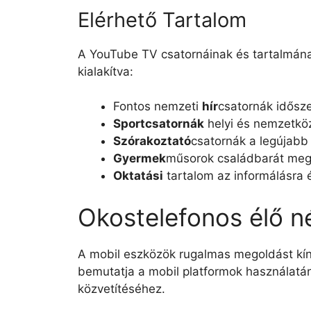
Elérhető Tartalom
A YouTube TV csatornáinak és tartalmána
kialakítva:
Fontos nemzeti
hír
csatornák időszer
Sportcsatornák
helyi és nemzetkö
Szórakoztató
csatornák a legújabb
Gyermek
műsorok családbarát meg
Oktatási
tartalom az informálásra é
Okostelefonos élő n
A mobil eszközök rugalmas megoldást kí
bemutatja a mobil platformok használat
közvetítéséhez.