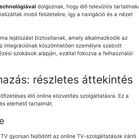
technológiával
dolgoznak, hogy élő televíziós tartalmak
alizáltak mobil felületekre, így a navigáció és a nézet
a lejátszást biztosítanak, amely alkalmazkodik az
z integrációnak köszönhetően személyre szabott
zési szokások alapján, ezáltal fokozva a felhasználói
azás: részletes áttekintés
izetéses élő online közvetítés szolgáltatásra. Ez a
 és elérhető tartalmát.
e
TV gyorsan fejlődött az online TV-szolgáltatások iránti