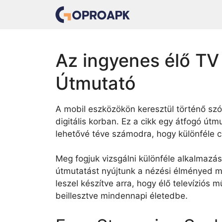
Skip
to
content
Az ingyenes élő TV
Útmutató
A mobil eszközökön keresztül történő szó
digitális korban. Ez a cikk egy átfogó útm
lehetővé téve számodra, hogy különféle 
Meg fogjuk vizsgálni különféle alkalmazá
útmutatást nyújtunk a nézési élményed ma
leszel készítve arra, hogy élő televíziós
beillesztve mindennapi életedbe.