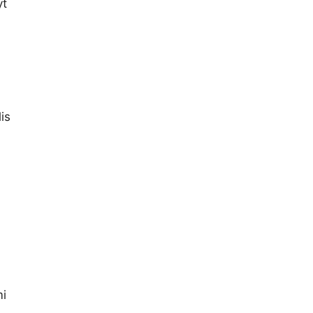
yt
is
mi