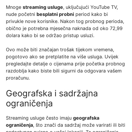
Mnoge
streaming usluge
, uključujući YouTube TV,
nude početni
besplatni probni
period kako bi
privukle nove korisnike. Nakon tog probnog perioda,
obično je potrebna mjesečna naknada od oko 72,99
dolara kako bi se održao pristup usluzi.
Ovo može biti značajan trošak tijekom vremena,
pogotovo ako se pretplatite na više usluga. Uvijek
pregledajte detalje o cijenama prije početka probnog
razdoblja kako biste bili sigurni da odgovara vašem
proračunu.
Geografska i sadržajna
ograničenja
Streaming usluge često imaju
geografska
ograničenja
, što znači da sadržaj može varirati ili biti
nedostupan ovisno o vašoj lokaciji. Ta ograničenja