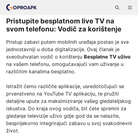
Skip
ME
to
content
Pristupite besplatnom live TV na
svom telefonu: Vodič za korištenje
Pristup zabavi putem mobilnih uređaja postao je sve
jednostavniji u doba digitalizacije. Ovaj članak je
sveobuhvatan vodič o korištenju
Besplatne TV uživo
na vašem telefonu, omogućavajući vam uživanje u
različitim kanalima besplatno.
Istražit ćemo različite aplikacije, usredotočujući se
prvenstveno na YouTube TV aplikaciju, te pružiti
detaljne upute za maksimiziranje vašeg gledateljskog
iskustva. Do kraja ovog vodiča, bit ćete spremni za
gledanje televizije uživo gdje god da se nalazite,
besprijekorno integrirajući zabavu u svoj svakodnevni
život.