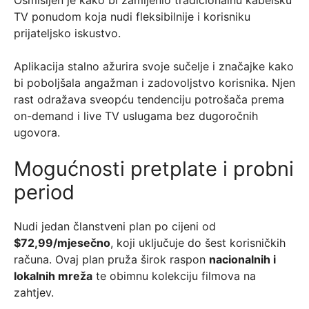
Osmišljen je kako bi zamijenio tradicionalnu kabelsku
TV ponudom koja nudi fleksibilnije i korisniku
prijateljsko iskustvo.
Aplikacija stalno ažurira svoje sučelje i značajke kako
bi poboljšala angažman i zadovoljstvo korisnika. Njen
rast odražava sveopću tendenciju potrošača prema
on-demand i live TV uslugama bez dugoročnih
ugovora.
Mogućnosti pretplate i probni
period
Nudi jedan članstveni plan po cijeni od
$72,99/mjesečno
, koji uključuje do šest korisničkih
računa. Ovaj plan pruža širok raspon
nacionalnih i
lokalnih mreža
te obimnu kolekciju filmova na
zahtjev.