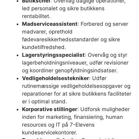
Butikschef
: Overvåg daglige operationer,
led personalet og sikre butikkens
rentabilitet.
Madserviceassistent
: Forbered og server
madvarer, oprethold
fødevaresikkerhedsstandarder og sikre
kundetilfredshed.
Lagerstyringsspecialist
: Overvåg og styr
lagerbeholdningsniveauer, udfør revisioner
og koordiner genopfyldningsindsatser.
Vedligeholdelsestekniker
: Udfør
rutinemæssige vedligeholdelsesopgaver og
reparationer for at sikre butikkens faciliteter
er i optimal stand.
Korporative stillinger
: Udforsk muligheder
inden for marketing, finansiering, human
resources og IT på 7-Elevens
kundeservicekontorer.