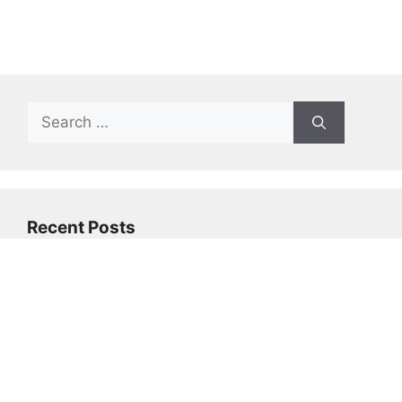
Search
for:
Recent Posts
The Best Free Apps That Offer Premium
Features Without Cost
Al-Powered Apps That Can Make Your Life
Easier
The Best Budgeting Apps to Manage Your