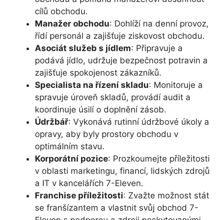
cílů obchodu.
Manažer obchodu
: Dohlíží na denní provoz,
řídí personál a zajišťuje ziskovost obchodu.
Asociát služeb s jídlem
: Připravuje a
podává jídlo, udržuje bezpečnost potravin a
zajišťuje spokojenost zákazníků.
Specialista na řízení skladu
: Monitoruje a
spravuje úroveň skladů, provádí audit a
koordinuje úsilí o doplnění zásob.
Údržbář
: Vykonává rutinní údržbové úkoly a
opravy, aby byly prostory obchodu v
optimálním stavu.
Korporátní pozice
: Prozkoumejte příležitosti
v oblasti marketingu, financí, lidských zdrojů
a IT v kancelářích 7-Eleven.
Franchise příležitosti
: Zvažte možnost stát
se franšízantem a vlastnit svůj obchod 7-
Eleven s podporou a zdroji poskytovanými